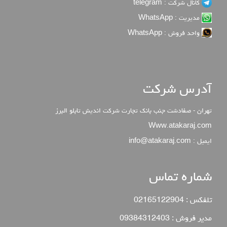
کانال شرکت : telegram
مدیریت : WhatsApp
واحد فروش : WhatsApp
آدرس شرکت
تهران - صفادشت جنب بانک تجارت شرکت اندیش تابلو البرز
Www.atakaraj.com
ایمیل : info@atakaraj.com
شماره تماس
تلفکس : 02165122904
مدیر فروش : 09384312403