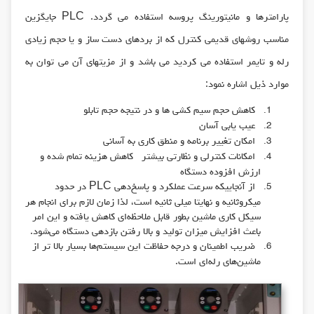
پارامترها و مانیتورینگ پروسه استفاده می گردد. PLC جایگزین
مناسب روشهای قدیمی کنترل که از بردهای دست ساز و یا حجم زیادی
رله و تایمر استفاده می کردید می باشد و از مزیتهای آن می توان به
موارد ذیل اشاره نمود:
کاهش حجم سیم کشی ها و در نتیجه حجم تابلو
عیب یابی آسان
امکان تغییر برنامه و منطق کاری به آسانی
امکانات کنترلی و نظارتی بیشتر کاهش هزینه تمام شده و
ارزش افزوده دستگاه
از آنجاييكه سرعت عملكرد و پاسخ‌دهي PLC در حدود
ميكرو‌ثانيه و نهايتا ميلي ثانيه است، لذا زمان لازم براي انجام هر
سيكل كاري ماشين بطور قابل ملاحظه‌اي كاهش يافته و اين امر
باعث افزايش ميزان توليد و بالا رفتن بازدهي دستگاه مي‌شود.
ضريب اطمينان و درجه حفاظت اين سيستم‌ها بسيار بالا تر از
ماشين‌هاي رله‌اي است.