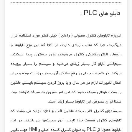
تابلو های PLC :
امروزه تابلوهاي كنترل معمولي ( رله‌اي ) خيلي كمتر مورد استفاده قرار
مي‌گيرند. چرا كه معايب زيادي دارند. از آنجا كه اين نوع تابلوها با
رله‌هاي الكترو‌مكانيكي كنترل مي‌شوند، وزن بيشتري پيدا مي‌كنند،
سيم‌كشي تابلو كار بسيار زيادي مي‌طلبد و سيستم را بسيار پيچيده
مي‌كند. در نتيجه عيب‌يابي و رفع مشكل آن بسيار پرزحمت بوده و براي
اعمال تغييرات لازم در هر سال و يا بروز كردن سيستم بايستي ماشين
را بمدت طولاني متوقف نمود كه اين امر مقرون به صرفه نخواهد بود.
ضمنا توان مصرفي اين تابلوها بسيار زياد است.
سیستمهای کنترل قلب تپنده ماشین آلات و خطوط تولید می باشند که
تابلوهای کنترل قسمت جدا ناپذیر این سیستمها می باشند. در این
تابلوها معمولا از PLC به عنوان کنترل کننده اصلی و HMI جهت تغییر