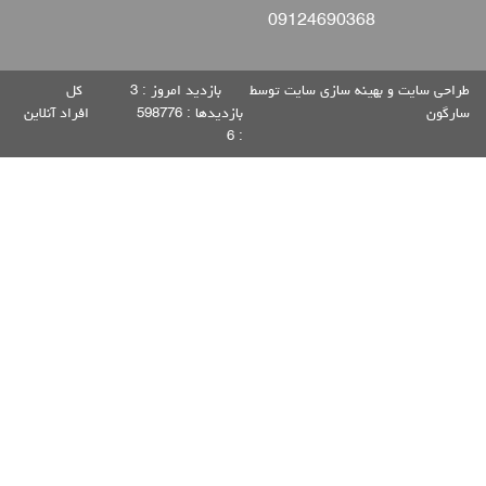
09124690368
طراحی سایت
و
بهینه سازی سایت
توسط
بازدید امروز :
3
كل
سارگون
بازديدها :
598776
افراد آنلاين
6
: