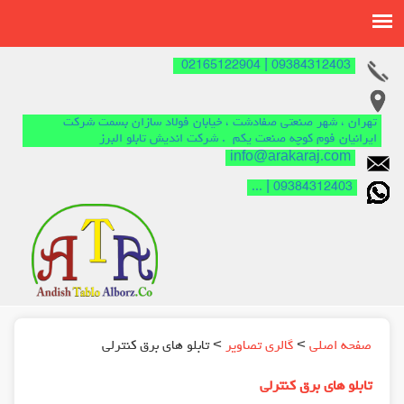
09384312403 | 02165122904
تهران ، شهر صنعتی صفادشت ، خیابان فولاد سازان بسمت شرکت
ایرانیان فوم کوچه صنعت یکم . شرکت اندیش تابلو البرز
info@arakaraj.com
09384312403 | ...
صفحه اصلی
>
گالري تصاوير
> تابلو های برق کنترلی
تابلو های برق کنترلی